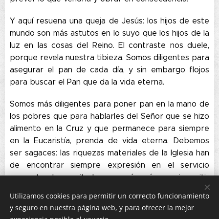
Y aquí resuena una queja de Jesús: los hijos de este
mundo son más astutos en lo suyo que los hijos de la
luz en las cosas del Reino. El contraste nos duele,
porque revela nuestra tibieza. Somos diligentes para
asegurar el pan de cada día, y sin embargo flojos
para buscar el Pan que da la vida eterna.
Somos más diligentes para poner pan en la mano de
los pobres que para hablarles del Señor que se hizo
alimento en la Cruz y que permanece para siempre
en la Eucaristía, prenda de vida eterna. Debemos
ser sagaces: las riquezas materiales de la Iglesia han
de encontrar siempre expresión en el servicio
concreto al necesitado, pero aún más —y sin omitir
aquello— hemos de ofrecer lo primero y más
Utilizamos cookies para permitir un correcto funcionamiento
grande, la predicación de la Palabra. Obra y Palabra,
y seguro en nuestra página web, y para ofrecer la mejor
Palabra y Obra, en armonía fecunda, para que el