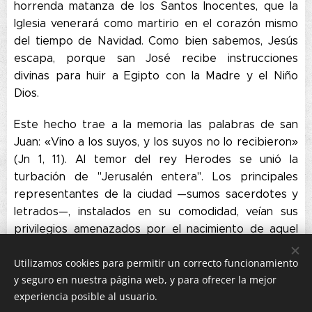
horrenda matanza de los Santos Inocentes, que la
Iglesia venerará como martirio en el corazón mismo
del tiempo de Navidad. Como bien sabemos, Jesús
escapa, porque san José recibe instrucciones
divinas para huir a Egipto con la Madre y el Niño
Dios.
Este hecho trae a la memoria las palabras de san
Juan: «Vino a los suyos, y los suyos no lo recibieron»
(Jn 1, 11). Al temor del rey Herodes se unió la
turbación de "Jerusalén entera". Los principales
representantes de la ciudad —sumos sacerdotes y
letrados—, instalados en su comodidad, veían sus
privilegios amenazados por el nacimiento de aquel
de quien estaba escrito que "será pastor de mi
Utilizamos cookies para permitir un correcto funcionamiento
pueblo, Israel" (cf. Miq 5, 1). El profeta lo había
y seguro en nuestra página web, y para ofrecer la mejor
anunciado, y ellos lo confirmaron, a disgusto. Belén
experiencia posible al usuario.
era la ciudad donde debía nacer. Sorprende su