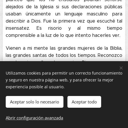
alejados de la Iglesia si sus declaraciones públicas
usaban únicamente un lenguaje masculino para
describir a Dios. Fue la primera vez que escuché tal
insensatez. Es risorio y al mismo tiempo
comprensible a la luz de lo que intento hacerles ver.
Vienen a mi mente las grandes mujeres de la Biblia,
las grandes santas de todos los tiempos. Reconozco
que la mujer es llamada a servir a Dios y gozarse en
su presencia, pero no corresponde a una mujer
Utilizamos cookies para permitir un correcto funcionamiento
decidir en estos asuntos; lo que Ruichal Triwi
y seguro en nuestra página web, y para ofrecer la mejor
propone es tan descabellado, antibíblico y
experiencia posible al usuario.
anticatólico, como el mismo oficio que desempeña en
su condición de mujer.
Aceptar solo lo necesario
Aceptar todo
No es un secreto para nadie que, según la tradición
Abrir configuración avanzada
apostólica y universalmente aceptada, las mujeres
no están llamadas a ser obispos.