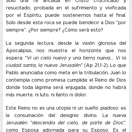
Solo una fe anclada en Cristo crucificado y
resucitado, probada en el sufrimiento y vivificada
por el Espíritu, puede sostenernos hasta el final.
Solo desde esta roca se puede bendecir a Dios "por
siempre". ¿Por siempre? ¿Cómo será esto?
La segunda lectura, desde la visión gloriosa del
Apocalipsis, nos muestra el horizonte que nos
espera:
"Vi un cielo nuevo y una tierra nueva... Vi la
ciudad santa, la nueva Jerusalén"
(Ap 21,1-2). Lo que
Pablo anunciaba como meta en la tribulación, Juan lo
contempla como promesa cumplida: el Reino de Dios
donde toda lágrima será enjugada, donde no habrá
más muerte, ni luto, ni llanto ni dolor.
Este Reino no es una utopía ni un sueño piadoso: es
la consumación del designio divino. La nueva
Jerusalén
"descendía del cielo, de parte de Dios"
,
como Esposa adornada para su Esposo. Es el