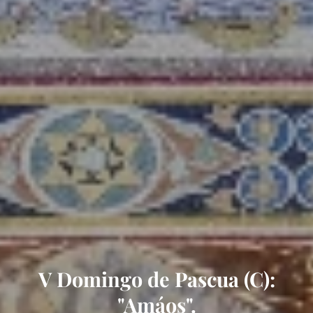
V Domingo de Pascua (C):
"Amáos".