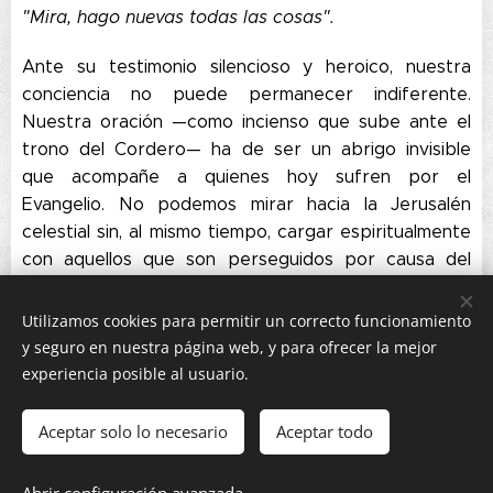
"Mira, hago nuevas todas las cosas".
Ante su testimonio silencioso y heroico, nuestra
conciencia no puede permanecer indiferente.
Nuestra oración —como incienso que sube ante el
trono del Cordero— ha de ser un abrigo invisible
que acompañe a quienes hoy sufren por el
Evangelio. No podemos mirar hacia la Jerusalén
celestial sin, al mismo tiempo, cargar espiritualmente
con aquellos que son perseguidos por causa del
Reino. La comunión de los santos es real, y en ella se
nos invita a ser cirios que, aun en la distancia, arrojan
Utilizamos cookies para permitir un correcto funcionamiento
luz y calor a quienes caminan entre sombras y
y seguro en nuestra página web, y para ofrecer la mejor
espinas.
experiencia posible al usuario.
Y es precisamente aquí, en esta geografía del dolor
Aceptar solo lo necesario
Aceptar todo
y la fidelidad, donde el Evangelio de hoy cobra toda
su fuerza. Porque en el contexto más oscuro —